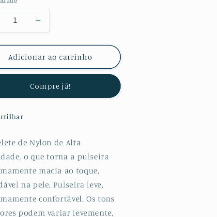
idade
minuir
Aumentar
a
uantidade
quantidade
e
de
Adicionar ao carrinho
acelete
Bracelete
ylon
Nylon
Compre já!
ara
para
pple
Apple
atch
Watch
rtilhar
eries
Series
7
-
lete de Nylon de Alta
5mm
45mm
idade, o que torna a pulseira
-
emamente macia ao toque,
zul
Azul
ável na pele. Pulseira leve,
emamente confortável. Os tons
cores podem variar levemente,