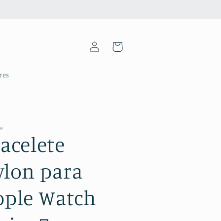
Iniciar
Carrinho
sessão
res
ME
acelete
ylon para
pple Watch