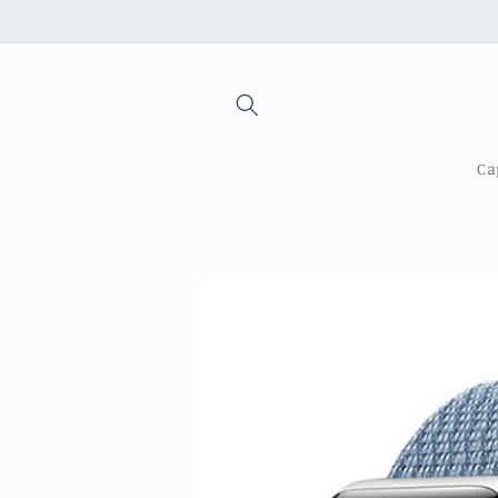
Saltar
para o
conteúdo
Ca
Saltar para
a
informação
do produto