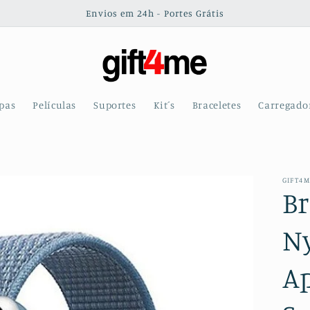
Envios em 24h - Portes Grátis
pas
Películas
Suportes
Kit´s
Braceletes
Carregado
GIFT4
Br
N
A