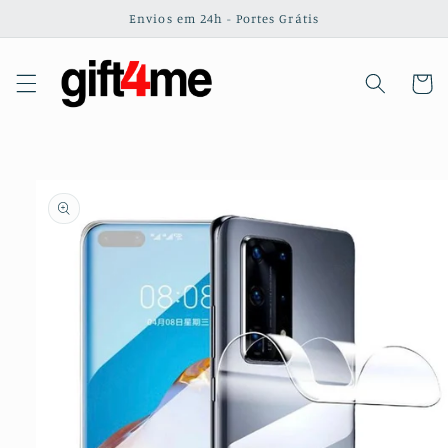
Saltar
Envios em 24h - Portes Grátis
para o
conteúdo
Carrinh
Saltar para
a
informação
do produto