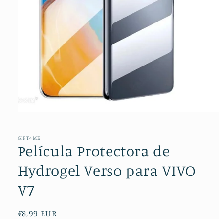
Abrir
conteúdo
multimédia
1
GIFT4ME
em
Película Protectora de
modal
Hydrogel Verso para VIVO
V7
Preço
€8,99 EUR