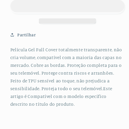
Protectora
Protectora
de
de
Hydrogel
Hydrogel
Verso
Verso
para
para
VIVO
VIVO
Partilhar
V7
V7
Película Gel Full Cover totalmente transparente, não
cria volume, compatível com a maioria das capas no
mercado. Cobre as bordas. Proteção completa para o
seu telemóvel. Protege contra riscos e arranhões.
Feito de TPU sensível ao toque, não prejudica a
sensibilidade. Proteja todo o seu telemóvel.Este
artigo é Compatível com o modelo específico
descrito no título do produto.