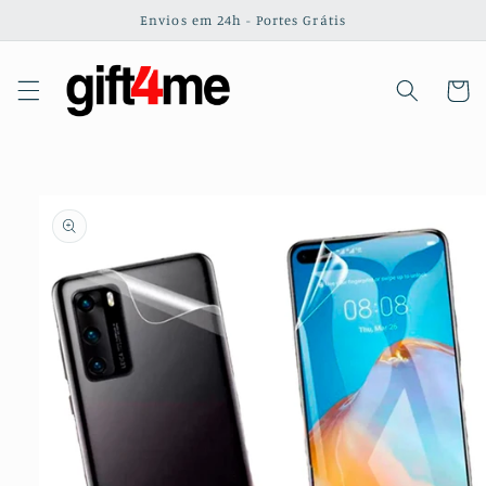
Saltar
Envios em 24h - Portes Grátis
para o
conteúdo
Carrinh
Saltar para
a
informação
do produto