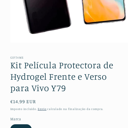
Abrir
conteúdo
multimédia
1
GIFT4ME
em
Kit Película Protectora de
modal
Hydrogel Frente e Verso
para Vivo Y79
Preço
€14,99 EUR
normal
Imposto incluído.
Envio
calculado na finalização da compra.
Marca