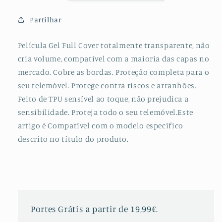
Frente
Frente
e
e
Partilhar
Verso
Verso
para
para
Película Gel Full Cover totalmente transparente, não
Vivo
Vivo
cria volume, compatível com a maioria das capas no
Y79
Y79
mercado. Cobre as bordas. Proteção completa para o
seu telemóvel. Protege contra riscos e arranhões.
Feito de TPU sensível ao toque, não prejudica a
sensibilidade. Proteja todo o seu telemóvel.Este
artigo é Compatível com o modelo específico
descrito no título do produto.
Portes Grátis a partir de 19,99€.