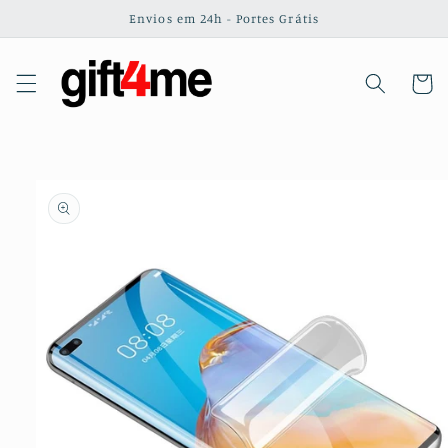
Saltar
Envios em 24h - Portes Grátis
para o
conteúdo
Carrinh
Saltar para
a
informação
do produto