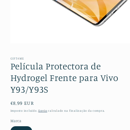
Abrir
conteúdo
multimédia
1
GIFT4ME
em
Película Protectora de
modal
Hydrogel Frente para Vivo
Y93/Y93S
Preço
€8,99 EUR
normal
Imposto incluído.
Envio
calculado na finalização da compra.
Marca