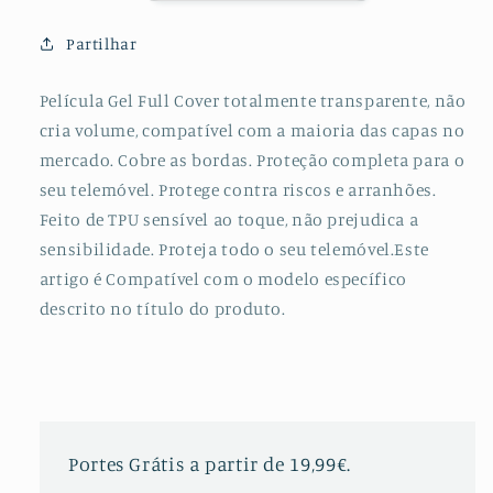
para
para
Vivo
Vivo
Partilhar
Y93/Y93S
Y93/Y93S
Película Gel Full Cover totalmente transparente, não
cria volume, compatível com a maioria das capas no
mercado. Cobre as bordas. Proteção completa para o
seu telemóvel. Protege contra riscos e arranhões.
Feito de TPU sensível ao toque, não prejudica a
sensibilidade. Proteja todo o seu telemóvel.Este
artigo é Compatível com o modelo específico
descrito no título do produto.
Portes Grátis a partir de 19,99€.