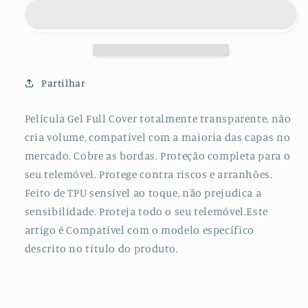
Protectora
Protectora
de
de
Hydrogel
Hydrogel
Verso
Verso
para
para
Vivo
Vivo
Partilhar
X20
X20
Película Gel Full Cover totalmente transparente, não
cria volume, compatível com a maioria das capas no
mercado. Cobre as bordas. Proteção completa para o
seu telemóvel. Protege contra riscos e arranhões.
Feito de TPU sensível ao toque, não prejudica a
sensibilidade. Proteja todo o seu telemóvel.Este
artigo é Compatível com o modelo específico
descrito no título do produto.