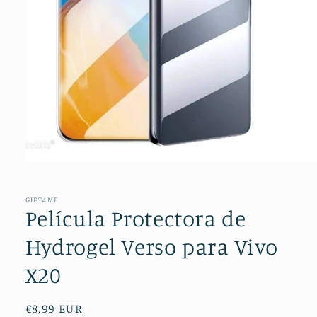
Abrir
conteúdo
multimédia
1
GIFT4ME
em
Película Protectora de
modal
Hydrogel Verso para Vivo
X20
Preço
€8,99 EUR