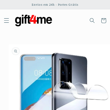
Saltar
Envios em 24h - Portes Grátis
para o
conteúdo
Carrinh
Saltar para
a
informação
do produto