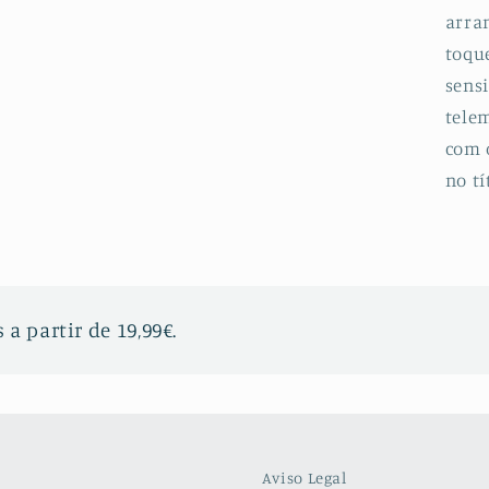
arran
toqu
sensi
telem
com 
no tí
 a partir de 19,99€.
Aviso Legal