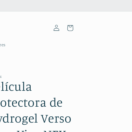
Iniciar
Carrinho
sessão
res
ME
lícula
otectora de
ydrogel Verso