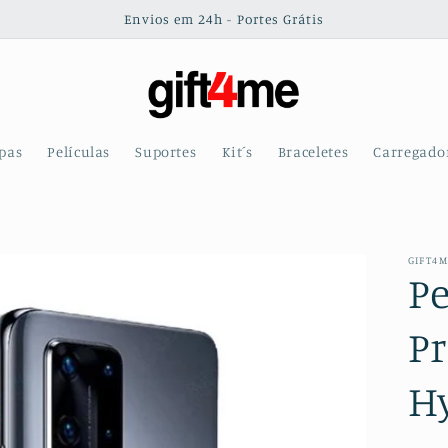
Envios em 24h - Portes Grátis
pas
Películas
Suportes
Kit´s
Braceletes
Carregado
GIFT4
Pe
Pr
H