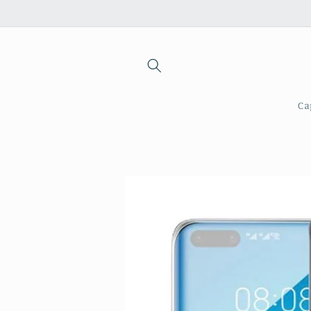
Saltar
para o
conteúdo
Ca
Saltar para
a
informação
do produto