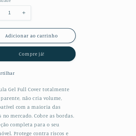
idade
minuir
Aumentar
a
uantidade
quantidade
e
de
Adicionar ao carrinho
lícula
Película
otectora
Protectora
Compre já!
e
de
ydrogel
Hydrogel
erso
Verso
rtilhar
ara
para
ivo
Vivo
EX
NEX
ula Gel Full Cover totalmente
ual
dual
sparente, não cria volume,
creen
Screen
atível com a maioria das
s no mercado. Cobre as bordas.
eção completa para o seu
óvel. Protege contra riscos e