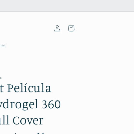
Iniciar
Carrinho
sessão
res
ME
t Película
ydrogel 360
ll Cover