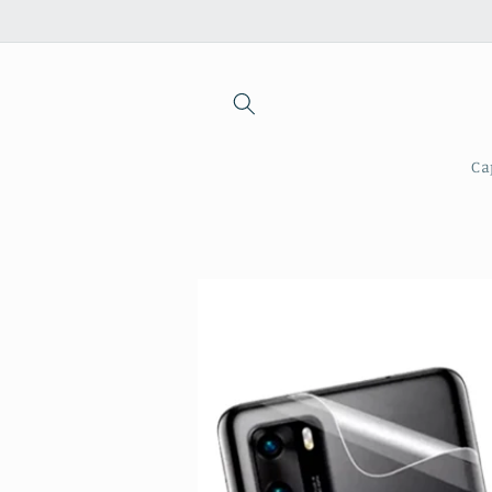
Saltar
para o
conteúdo
Ca
Saltar para
a
informação
do produto