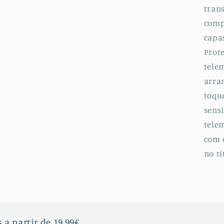
tran
B
La
comp
p
capa
V
Prot
Z
telem
arran
toqu
sensi
telem
com 
no tí
 a partir de 19,99€.