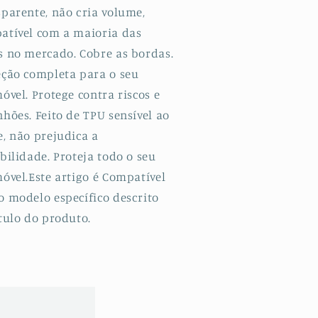
sparente, não cria volume,
ordas
Bordas
terais
Laterais
atível com a maioria das
ara
para
s no mercado. Cobre as bordas.
ivo
Vivo
eção completa para o seu
5X
Z5X
óvel. Protege contra riscos e
hões. Feito de TPU sensível ao
e, não prejudica a
bilidade. Proteja todo o seu
óvel.Este artigo é Compatível
o modelo específico descrito
tulo do produto.