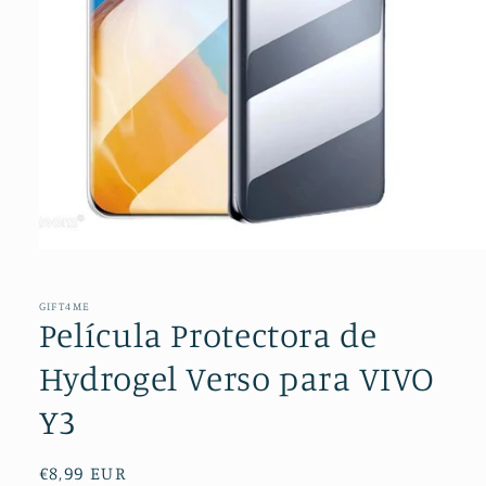
Abrir
conteúdo
multimédia
1
GIFT4ME
em
Película Protectora de
modal
Hydrogel Verso para VIVO
Y3
Preço
€8,99 EUR