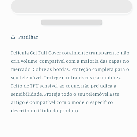
Protectora
Protectora
de
de
Hydrogel
Hydrogel
Verso
Verso
para
para
VIVO
VIVO
Partilhar
Y3
Y3
Película Gel Full Cover totalmente transparente, não
cria volume, compatível com a maioria das capas no
mercado. Cobre as bordas. Proteção completa para o
seu telemóvel. Protege contra riscos e arranhões.
Feito de TPU sensível ao toque, não prejudica a
sensibilidade. Proteja todo o seu telemóvel.Este
artigo é Compatível com o modelo específico
descrito no título do produto.