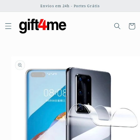
Saltar
Envios em 24h - Portes Grátis
para o
conteúdo
Carrinh
Saltar para
a
informação
do produto