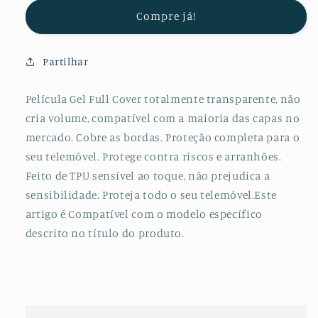
Protectora
Protectora
Compre já!
de
de
Hydrogel
Hydrogel
Verso
Verso
Partilhar
para
para
Honor
Honor
6Plus
6Plus
Película Gel Full Cover totalmente transparente, não
cria volume, compatível com a maioria das capas no
mercado. Cobre as bordas. Proteção completa para o
seu telemóvel. Protege contra riscos e arranhões.
Feito de TPU sensível ao toque, não prejudica a
sensibilidade. Proteja todo o seu telemóvel.Este
artigo é Compatível com o modelo específico
descrito no título do produto.