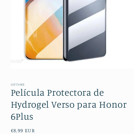
Abrir
conteúdo
multimédia
1
GIFT4ME
em
Película Protectora de
modal
Hydrogel Verso para Honor
6Plus
Preço
€8,99 EUR