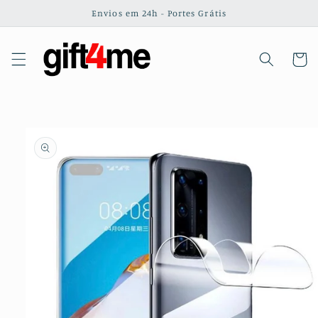
Saltar
Envios em 24h - Portes Grátis
para o
conteúdo
Carrinh
Saltar para
a
informação
do produto