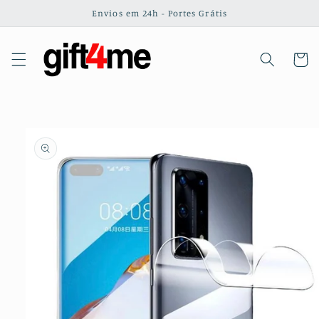
Saltar
Envios em 24h - Portes Grátis
para o
conteúdo
Carrinh
Saltar para
a
informação
do produto