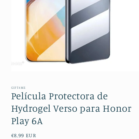
Abrir
conteúdo
multimédia
1
GIFT4ME
em
Película Protectora de
modal
Hydrogel Verso para Honor
Play 6A
Preço
€8,99 EUR