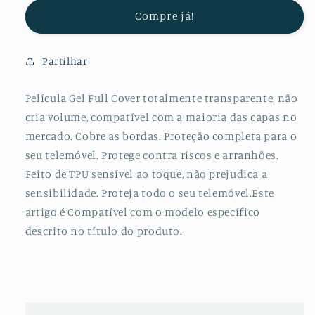
Protectora
Protectora
Compre já!
de
de
Hydrogel
Hydrogel
Verso
Verso
Partilhar
para
para
Honor
Honor
Play
Play
Película Gel Full Cover totalmente transparente, não
6A
6A
cria volume, compatível com a maioria das capas no
mercado. Cobre as bordas. Proteção completa para o
seu telemóvel. Protege contra riscos e arranhões.
Feito de TPU sensível ao toque, não prejudica a
sensibilidade. Proteja todo o seu telemóvel.Este
artigo é Compatível com o modelo específico
descrito no título do produto.