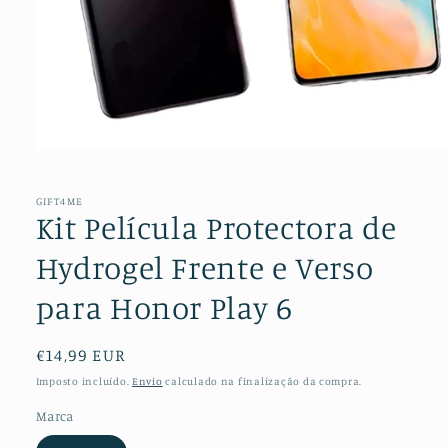
Abrir
conteúdo
multimédia
1
GIFT4ME
em
Kit Película Protectora de
modal
Hydrogel Frente e Verso
para Honor Play 6
Preço
€14,99 EUR
normal
Imposto incluído.
Envio
calculado na finalização da compra.
Marca