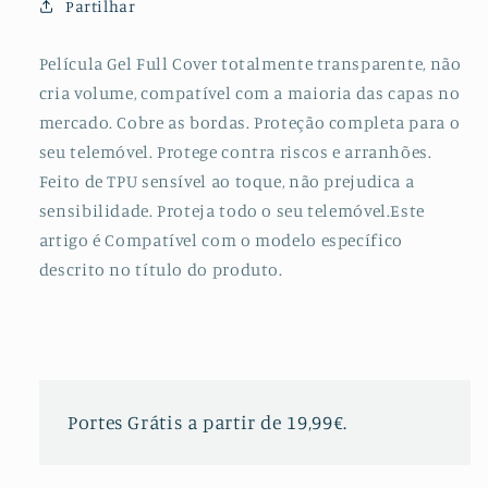
Partilhar
Frente
Frente
e
e
Verso
Verso
Película Gel Full Cover totalmente transparente, não
para
para
cria volume, compatível com a maioria das capas no
Honor
Honor
mercado. Cobre as bordas. Proteção completa para o
Play
Play
seu telemóvel. Protege contra riscos e arranhões.
6
6
Feito de TPU sensível ao toque, não prejudica a
sensibilidade. Proteja todo o seu telemóvel.Este
artigo é Compatível com o modelo específico
descrito no título do produto.
Portes Grátis a partir de 19,99€.