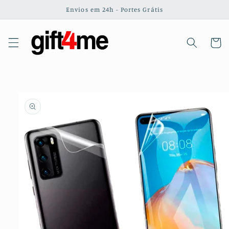
Saltar
Envios em 24h - Portes Grátis
para o
conteúdo
Carrinh
Saltar para
a
informação
do produto