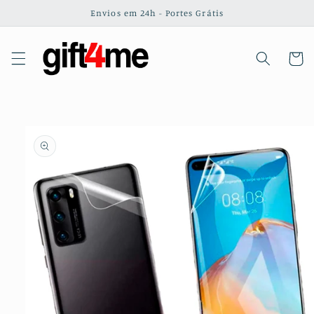
Saltar
Envios em 24h - Portes Grátis
para o
conteúdo
Carrinh
Saltar para
a
informação
do produto