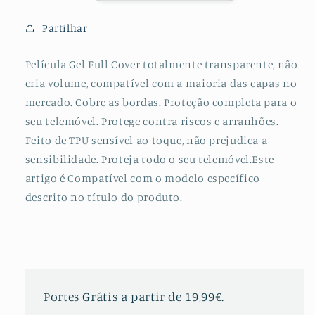
Frente
Frente
e
e
Partilhar
Verso
Verso
para
para
Película Gel Full Cover totalmente transparente, não
Honor
Honor
cria volume, compatível com a maioria das capas no
10i
10i
mercado. Cobre as bordas. Proteção completa para o
seu telemóvel. Protege contra riscos e arranhões.
Feito de TPU sensível ao toque, não prejudica a
sensibilidade. Proteja todo o seu telemóvel.Este
artigo é Compatível com o modelo específico
descrito no título do produto.
Portes Grátis a partir de 19,99€.