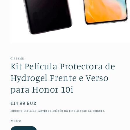
Abrir
conteúdo
multimédia
1
GIFT4ME
em
Kit Película Protectora de
modal
Hydrogel Frente e Verso
para Honor 10i
Preço
€14,99 EUR
normal
Imposto incluído.
Envio
calculado na finalização da compra.
Marca