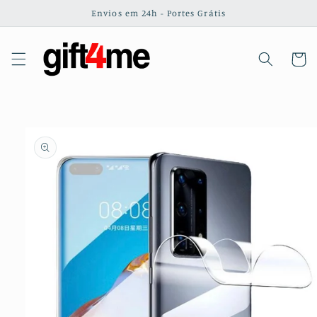
Saltar
Envios em 24h - Portes Grátis
para o
conteúdo
Carrinh
Saltar para
a
informação
do produto