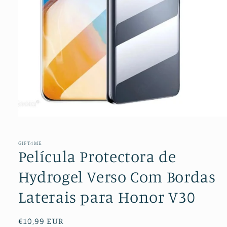
Abrir
conteúdo
multimédia
1
GIFT4ME
em
Película Protectora de
modal
Hydrogel Verso Com Bordas
Laterais para Honor V30
Preço
€10,99 EUR