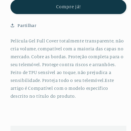
Protectora
Protectora
Compre já!
de
de
Hydrogel
Hydrogel
Verso
Verso
Partilhar
Com
Com
Bordas
Bordas
Laterais
Laterais
Película Gel Full Cover totalmente transparente, não
para
para
cria volume, compatível com a maioria das capas no
Honor
Honor
mercado. Cobre as bordas. Proteção completa para o
V30
V30
seu telemóvel. Protege contra riscos e arranhões.
Feito de TPU sensível ao toque, não prejudica a
sensibilidade. Proteja todo o seu telemóvel.Este
artigo é Compatível com o modelo específico
descrito no título do produto.