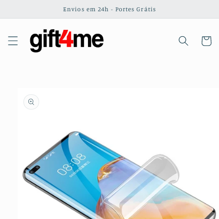
Saltar
Envios em 24h - Portes Grátis
para o
conteúdo
Carrinh
Saltar para
a
informação
do produto