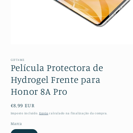
Abrir
conteúdo
multimédia
1
GIFT4ME
em
Película Protectora de
modal
Hydrogel Frente para
Honor 8A Pro
Preço
€8,99 EUR
normal
Imposto incluído.
Envio
calculado na finalização da compra.
Marca