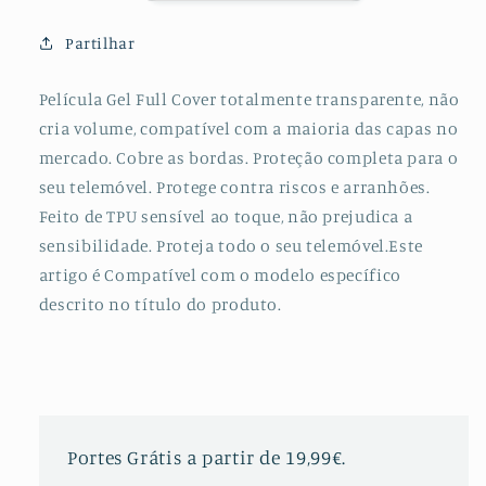
para
para
Honor
Honor
Partilhar
8A
8A
Pro
Pro
Película Gel Full Cover totalmente transparente, não
cria volume, compatível com a maioria das capas no
mercado. Cobre as bordas. Proteção completa para o
seu telemóvel. Protege contra riscos e arranhões.
Feito de TPU sensível ao toque, não prejudica a
sensibilidade. Proteja todo o seu telemóvel.Este
artigo é Compatível com o modelo específico
descrito no título do produto.
Portes Grátis a partir de 19,99€.