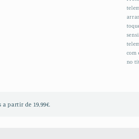
telem
arran
toqu
sensi
telem
com 
no tí
 a partir de 19,99€.