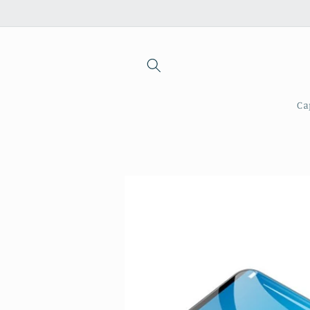
Saltar
para o
conteúdo
Ca
Saltar para
a
informação
do produto