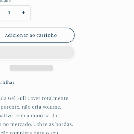
idade
minuir
Aumentar
a
uantidade
quantidade
e
de
Adicionar ao carrinho
lícula
Película
otectora
Protectora
e
de
ydrogel
Hydrogel
rente
Frente
ara
para
onor
Honor
rtilhar
0
30
ro
Pro
ula Gel Full Cover totalmente
sparente, não cria volume,
atível com a maioria das
s no mercado. Cobre as bordas.
eção completa para o seu