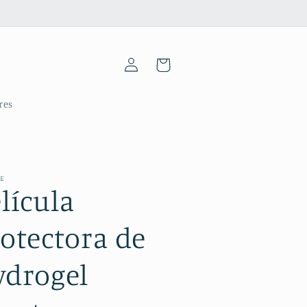
Iniciar
Carrinho
sessão
res
ME
lícula
otectora de
ydrogel