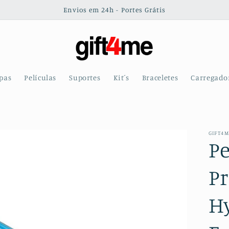
Envios em 24h - Portes Grátis
pas
Películas
Suportes
Kit´s
Braceletes
Carregado
GIFT4
Pe
Pr
H