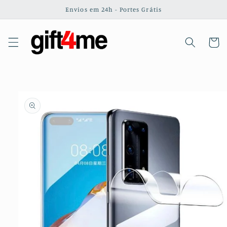
Saltar
Envios em 24h - Portes Grátis
para o
conteúdo
Carrinh
Saltar para
a
informação
do produto