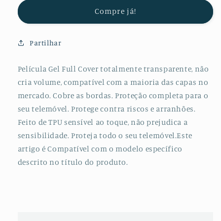
Protectora
Protectora
Compre já!
de
de
Hydrogel
Hydrogel
Verso
Verso
Partilhar
para
para
Honor
Honor
8S
8S
Película Gel Full Cover totalmente transparente, não
2020
2020
cria volume, compatível com a maioria das capas no
mercado. Cobre as bordas. Proteção completa para o
seu telemóvel. Protege contra riscos e arranhões.
Feito de TPU sensível ao toque, não prejudica a
sensibilidade. Proteja todo o seu telemóvel.Este
artigo é Compatível com o modelo específico
descrito no título do produto.