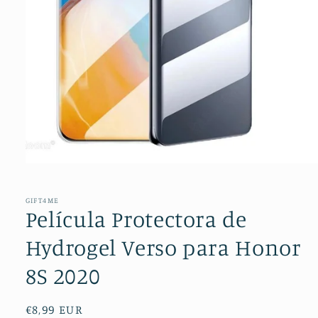
Abrir
conteúdo
multimédia
1
GIFT4ME
em
Película Protectora de
modal
Hydrogel Verso para Honor
8S 2020
Preço
€8,99 EUR