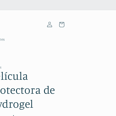
Iniciar
Carrinho
sessão
res
ME
lícula
otectora de
ydrogel