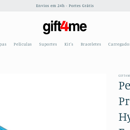
Envios em 24h - Portes Grátis
pas
Películas
Suportes
Kit´s
Braceletes
Carregado
GIFT4
Pe
Pr
H