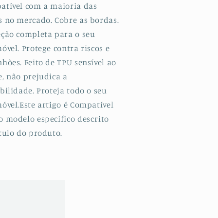
atível com a maioria das
018
2018
s no mercado. Cobre as bordas.
eção completa para o seu
óvel. Protege contra riscos e
hões. Feito de TPU sensível ao
e, não prejudica a
bilidade. Proteja todo o seu
óvel.Este artigo é Compatível
o modelo específico descrito
tulo do produto.