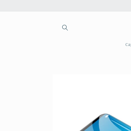
Saltar
para o
conteúdo
Ca
Saltar para
a
informação
do produto