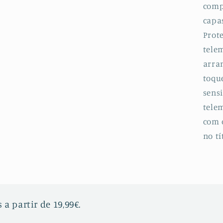
comp
2
capa
Prot
telem
arran
toqu
sensi
telem
com 
no tí
 a partir de 19,99€.