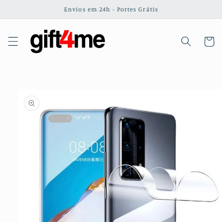
Saltar
Envios em 24h - Portes Grátis
para o
conteúdo
Carrinh
Saltar para
a
informação
do produto