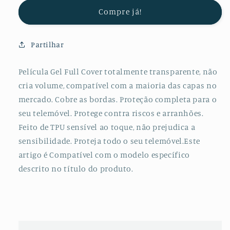
Protectora
Protectora
Compre já!
de
de
Hydrogel
Hydrogel
Verso
Verso
Partilhar
para
para
Huawei
Huawei
G7
G7
Película Gel Full Cover totalmente transparente, não
Plus
Plus
cria volume, compatível com a maioria das capas no
mercado. Cobre as bordas. Proteção completa para o
seu telemóvel. Protege contra riscos e arranhões.
Feito de TPU sensível ao toque, não prejudica a
sensibilidade. Proteja todo o seu telemóvel.Este
artigo é Compatível com o modelo específico
descrito no título do produto.