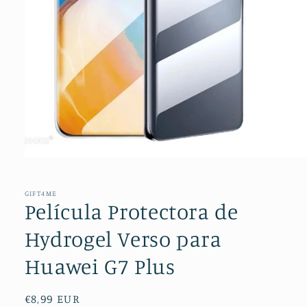
Abrir
conteúdo
multimédia
1
GIFT4ME
em
Película Protectora de
modal
Hydrogel Verso para
Huawei G7 Plus
Preço
€8,99 EUR