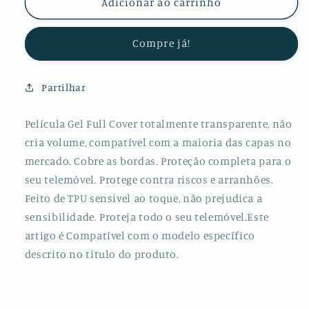
de
de
Adicionar ao carrinho
Película
Película
Protectora
Protectora
Compre já!
de
de
Hydrogel
Hydrogel
Verso
Verso
Partilhar
Com
Com
Bordas
Bordas
Laterais
Laterais
Película Gel Full Cover totalmente transparente, não
para
para
cria volume, compatível com a maioria das capas no
Huawei
Huawei
mercado. Cobre as bordas. Proteção completa para o
Nova
Nova
seu telemóvel. Protege contra riscos e arranhões.
3e
3e
Feito de TPU sensível ao toque, não prejudica a
sensibilidade. Proteja todo o seu telemóvel.Este
artigo é Compatível com o modelo específico
descrito no título do produto.