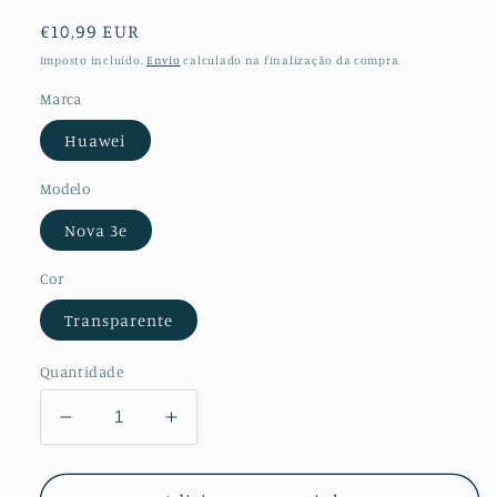
Preço
€10,99 EUR
normal
Imposto incluído.
Envio
calculado na finalização da compra.
Marca
Huawei
Modelo
Nova 3e
Cor
Transparente
Quantidade
Diminuir
Aumentar
a
a
quantidade
quantidade