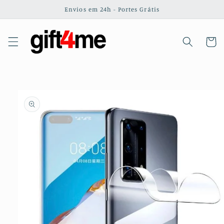
Saltar
Envios em 24h - Portes Grátis
para o
conteúdo
Carrinh
Saltar para
a
informação
do produto