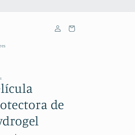
Iniciar
Carrinho
sessão
res
ME
lícula
otectora de
ydrogel