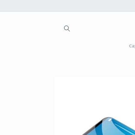
Saltar
para o
conteúdo
Ca
Saltar para
a
informação
do produto