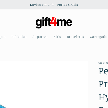
Envios em 24h - Portes Grátis
pas
Películas
Suportes
Kit´s
Braceletes
Carregado
GIFT4
Pe
Pr
H