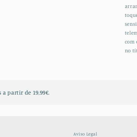
arran
toqu
sensi
telem
com 
no tí
 a partir de 19,99€.
Aviso Legal