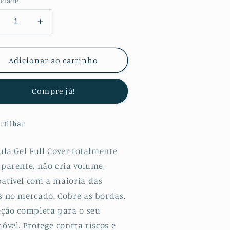
idade
minuir
Aumentar
a
uantidade
quantidade
e
de
Adicionar ao carrinho
lícula
Película
otectora
Protectora
Compre já!
e
de
ydrogel
Hydrogel
rente
Frente
rtilhar
ara
para
uawei
Huawei
9
P9
ula Gel Full Cover totalmente
sparente, não cria volume,
atível com a maioria das
s no mercado. Cobre as bordas.
eção completa para o seu
óvel. Protege contra riscos e