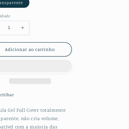
ansparente
idade
minuir
Aumentar
a
uantidade
quantidade
e
de
Adicionar ao carrinho
t
Kit
lícula
Película
otectora
Protectora
e
de
ydrogel
Hydrogel
rente
Frente
e
rtilhar
erso
Verso
ara
para
ula Gel Full Cover totalmente
uawei
Huawei
sparente, não cria volume,
ate
Mate
0
30
atível com a maioria das