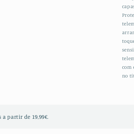
Li
capa
Prot
telem
arran
toqu
sensi
telem
com 
no tí
 a partir de 19,99€.