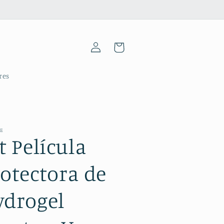
Iniciar
Carrinho
sessão
res
ME
t Película
otectora de
ydrogel