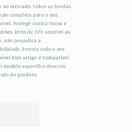
te
Lite
s no mercado. Cobre as bordas.
eção completa para o seu
óvel. Protege contra riscos e
hões. Feito de TPU sensível ao
e, não prejudica a
bilidade. Proteja todo o seu
óvel.Este artigo é Compatível
o modelo específico descrito
tulo do produto.