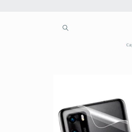
Saltar
para o
conteúdo
Ca
Saltar para
a
informação
do produto