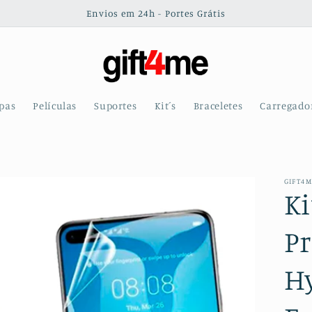
Envios em 24h - Portes Grátis
pas
Películas
Suportes
Kit´s
Braceletes
Carregado
GIFT4
Ki
Pr
H