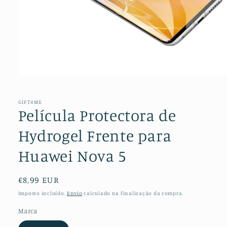
Abrir
conteúdo
multimédia
1
GIFT4ME
em
Película Protectora de
modal
Hydrogel Frente para
Huawei Nova 5
Preço
€8,99 EUR
normal
Imposto incluído.
Envio
calculado na finalização da compra.
Marca