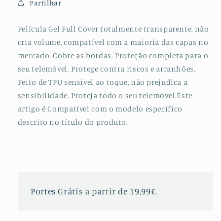
Partilhar
para
para
Huawei
Huawei
Nova
Nova
Película Gel Full Cover totalmente transparente, não
5
5
cria volume, compatível com a maioria das capas no
mercado. Cobre as bordas. Proteção completa para o
seu telemóvel. Protege contra riscos e arranhões.
Feito de TPU sensível ao toque, não prejudica a
sensibilidade. Proteja todo o seu telemóvel.Este
artigo é Compatível com o modelo específico
descrito no título do produto.
Portes Grátis a partir de 19,99€.