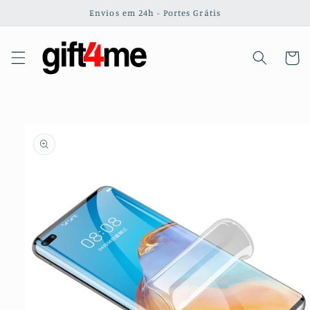
Saltar
Envios em 24h - Portes Grátis
para o
conteúdo
Carrinh
Saltar para
a
informação
do produto