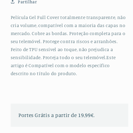
Partilhar
Frente
Frente
e
e
Verso
Verso
Película Gel Full Cover totalmente transparente, não
para
para
cria volume, compatível com a maioria das capas no
Huawei
Huawei
mercado. Cobre as bordas. Proteção completa para o
Y6P
Y6P
seu telemóvel. Protege contra riscos e arranhões.
Feito de TPU sensível ao toque, não prejudica a
sensibilidade. Proteja todo o seu telemóvel.Este
artigo é Compatível com o modelo específico
descrito no título do produto.
Portes Grátis a partir de 19,99€.