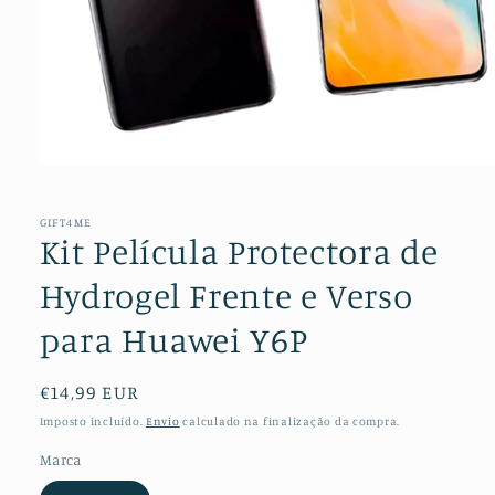
Abrir
conteúdo
multimédia
1
GIFT4ME
em
Kit Película Protectora de
modal
Hydrogel Frente e Verso
para Huawei Y6P
Preço
€14,99 EUR
normal
Imposto incluído.
Envio
calculado na finalização da compra.
Marca