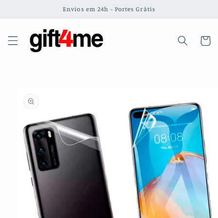
Saltar
Envios em 24h - Portes Grátis
para o
conteúdo
Carrinh
Saltar para
a
informação
do produto