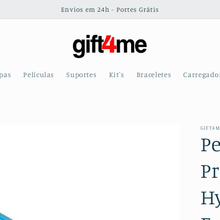
Envios em 24h - Portes Grátis
pas
Películas
Suportes
Kit´s
Braceletes
Carregado
GIFT4
Pe
Pr
H