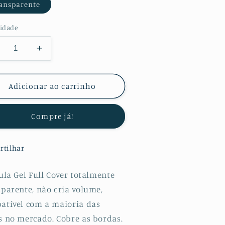
ansparente
idade
minuir
Aumentar
a
uantidade
quantidade
e
de
Adicionar ao carrinho
lícula
Película
otectora
Protectora
Compre já!
e
de
ydrogel
Hydrogel
rente
Frente
rtilhar
ara
para
TE
ZTE
xon
Axon
ula Gel Full Cover totalmente
0
30
sparente, não cria volume,
ro
Pro
atível com a maioria das
G
5G
s no mercado. Cobre as bordas.