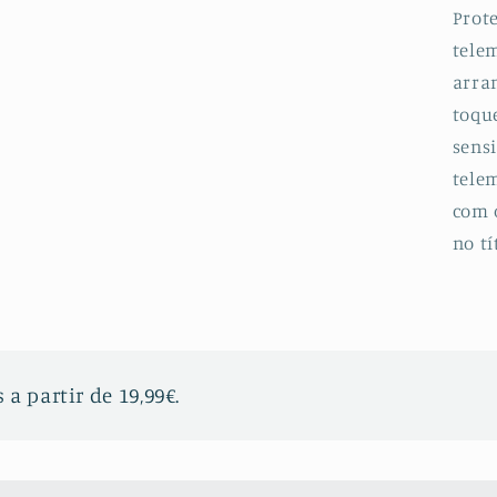
Prot
telem
arran
toqu
sensi
telem
com 
no tí
 a partir de 19,99€.