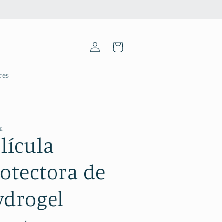
Iniciar
Carrinho
sessão
res
ME
lícula
otectora de
ydrogel