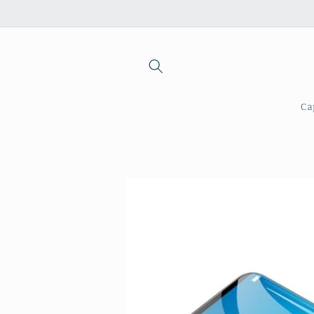
Saltar
para o
conteúdo
Ca
Saltar para
a
informação
do produto