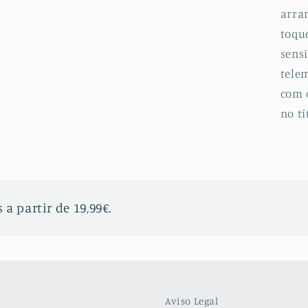
arran
toqu
sensi
telem
com 
no tí
 a partir de 19,99€.
Aviso Legal