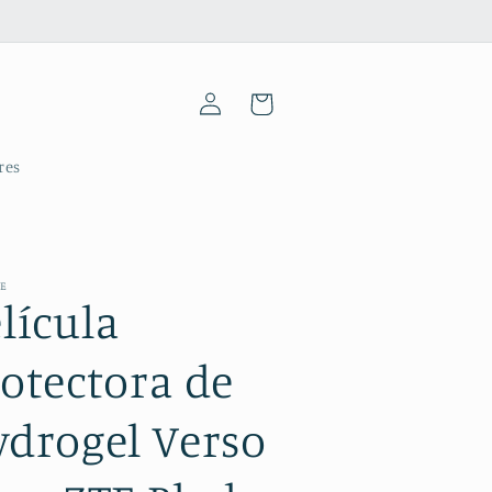
Iniciar
Carrinho
sessão
res
ME
lícula
otectora de
ydrogel Verso