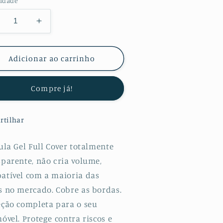
idade
minuir
Aumentar
a
uantidade
quantidade
e
de
Adicionar ao carrinho
lícula
Película
otectora
Protectora
Compre já!
e
de
ydrogel
Hydrogel
erso
Verso
rtilhar
ara
para
TE
ZTE
lade
Blade
ula Gel Full Cover totalmente
1
11
sparente, não cria volume,
rime
Prime
atível com a maioria das
s no mercado. Cobre as bordas.
eção completa para o seu
óvel. Protege contra riscos e