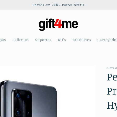
Envios em 24h - Portes Grátis
pas
Películas
Suportes
Kit´s
Braceletes
Carregado
GIFT4
Pe
Pr
H