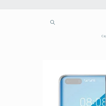
Saltar
para o
conteúdo
Ca
Saltar para
a
informação
do produto