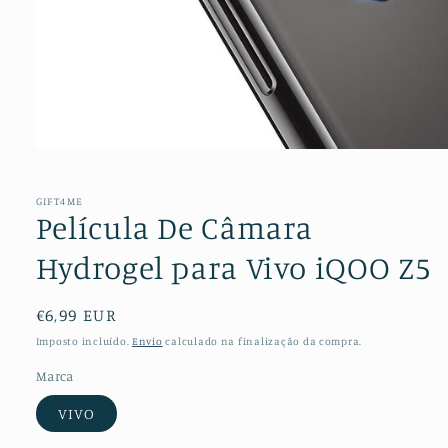
Abrir
conteúdo
multimédia
1
GIFT4ME
em
Película De Câmara
modal
Hydrogel para Vivo iQOO Z5
Preço
€6,99 EUR
normal
Imposto incluído.
Envio
calculado na finalização da compra.
Marca
VIVO