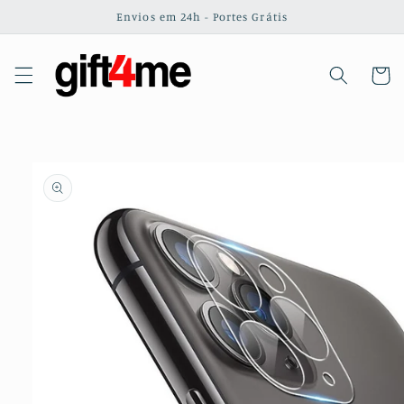
Saltar
Envios em 24h - Portes Grátis
para o
conteúdo
Carrinh
Saltar para
a
informação
do produto