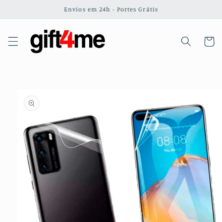
Saltar
Envios em 24h - Portes Grátis
para o
conteúdo
Carrinh
Saltar para
a
informação
do produto