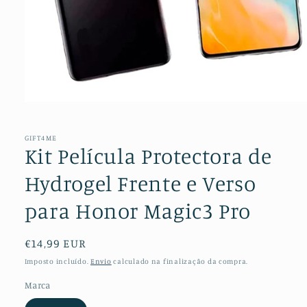
Abrir
conteúdo
multimédia
1
GIFT4ME
em
Kit Película Protectora de
modal
Hydrogel Frente e Verso
para Honor Magic3 Pro
Preço
€14,99 EUR
normal
Imposto incluído.
Envio
calculado na finalização da compra.
Marca