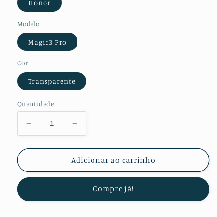
Honor
Modelo
Magic3 Pro
Cor
Transparente
Quantidade
Diminuir
Aumentar
a
a
quantidade
quantidade
de
de
Adicionar ao carrinho
Kit
Kit
Película
Película
Compre já!
Protectora
Protectora
de
de
Hydrogel
Hydrogel