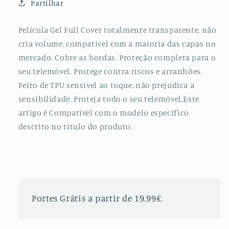
Partilhar
Frente
Frente
e
e
Verso
Verso
Película Gel Full Cover totalmente transparente, não
para
para
cria volume, compatível com a maioria das capas no
Honor
Honor
mercado. Cobre as bordas. Proteção completa para o
Magic3
Magic3
seu telemóvel. Protege contra riscos e arranhões.
Pro
Pro
Feito de TPU sensível ao toque, não prejudica a
sensibilidade. Proteja todo o seu telemóvel.Este
artigo é Compatível com o modelo específico
descrito no título do produto.
Portes Grátis a partir de 19,99€.