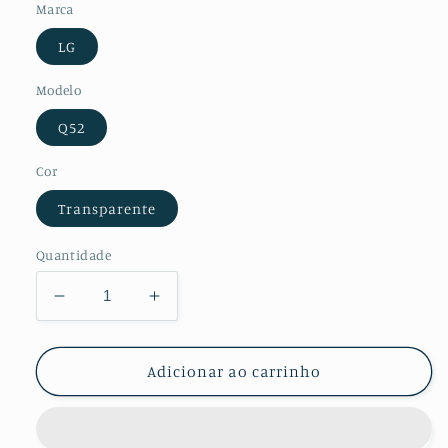
Marca
LG
Modelo
Q52
Cor
Transparente
Quantidade
Diminuir
Aumentar
a
a
quantidade
quantidade
de
de
Adicionar ao carrinho
Película
Película
Protectora
Protectora
de
de