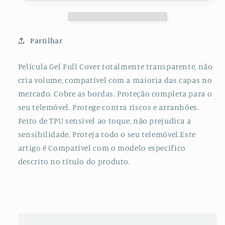
Hydrogel
Hydrogel
Verso
Verso
para
para
LG
LG
Partilhar
Q52
Q52
Película Gel Full Cover totalmente transparente, não
cria volume, compatível com a maioria das capas no
mercado. Cobre as bordas. Proteção completa para o
seu telemóvel. Protege contra riscos e arranhões.
Feito de TPU sensível ao toque, não prejudica a
sensibilidade. Proteja todo o seu telemóvel.Este
artigo é Compatível com o modelo específico
descrito no título do produto.