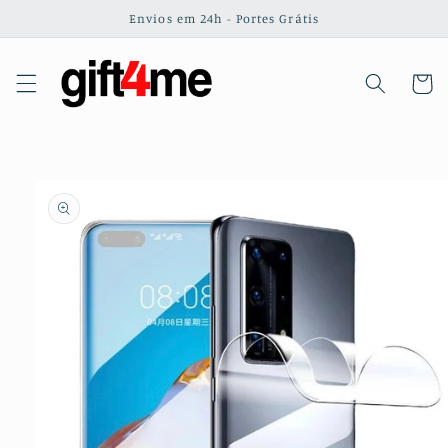
Saltar
Envios em 24h - Portes Grátis
para o
conteúdo
Carrinh
Saltar para
a
informação
do produto