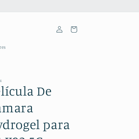
Iniciar
Carrinho
sessão
res
ME
lícula De
âmara
ydrogel para