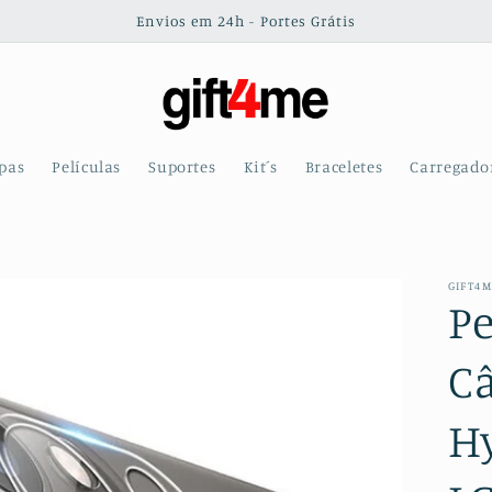
Envios em 24h - Portes Grátis
pas
Películas
Suportes
Kit´s
Braceletes
Carregado
GIFT4
Pe
C
H