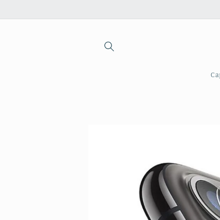
Saltar
para o
conteúdo
Ca
Saltar para
a
informação
do produto