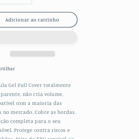
a
uantidade
quantidade
e
de
Adicionar ao carrinho
lícula
Película
e
De
âmara
Câmara
ydrogel
Hydrogel
ara
para
G
LG
92
K92
rtilhar
G
5G
ula Gel Full Cover totalmente
sparente, não cria volume,
atível com a maioria das
s no mercado. Cobre as bordas.
eção completa para o seu
óvel. Protege contra riscos e
hões. Feito de TPU sensível ao