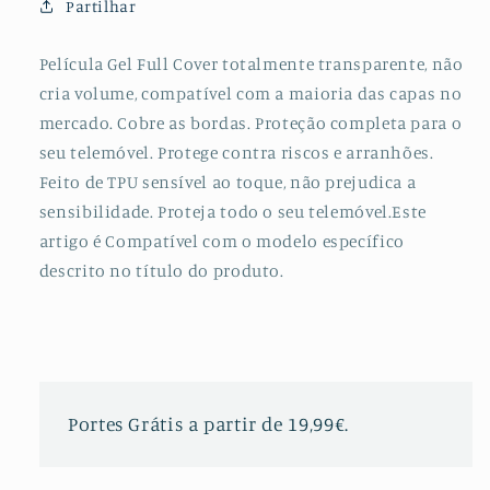
Partilhar
Frente
Frente
e
e
Verso
Verso
Película Gel Full Cover totalmente transparente, não
para
para
cria volume, compatível com a maioria das capas no
LG
LG
mercado. Cobre as bordas. Proteção completa para o
W31+
W31+
seu telemóvel. Protege contra riscos e arranhões.
Feito de TPU sensível ao toque, não prejudica a
sensibilidade. Proteja todo o seu telemóvel.Este
artigo é Compatível com o modelo específico
descrito no título do produto.
Portes Grátis a partir de 19,99€.