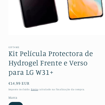
Abrir
conteúdo
multimédia
1
GIFT4ME
em
Kit Película Protectora de
modal
Hydrogel Frente e Verso
para LG W31+
Preço
€14,99 EUR
normal
Imposto incluído.
Envio
calculado na finalização da compra.
Marca