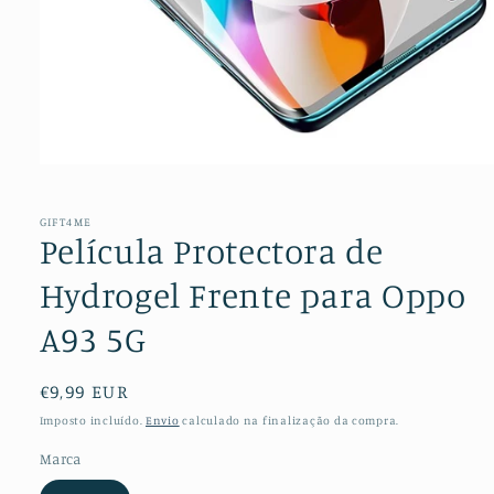
Abrir
conteúdo
multimédia
1
GIFT4ME
em
Película Protectora de
modal
Hydrogel Frente para Oppo
A93 5G
Preço
€9,99 EUR
normal
Imposto incluído.
Envio
calculado na finalização da compra.
Marca