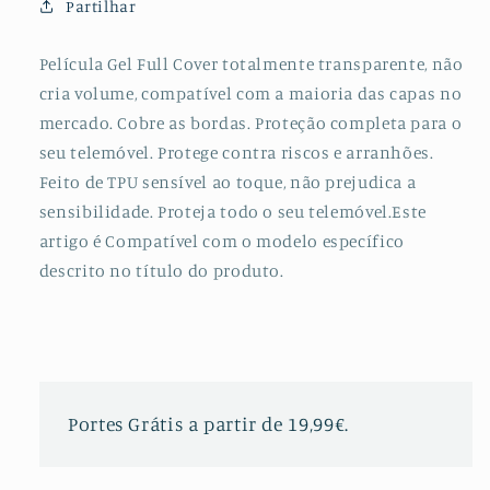
Partilhar
para
para
Oppo
Oppo
A93
A93
Película Gel Full Cover totalmente transparente, não
5G
5G
cria volume, compatível com a maioria das capas no
mercado. Cobre as bordas. Proteção completa para o
seu telemóvel. Protege contra riscos e arranhões.
Feito de TPU sensível ao toque, não prejudica a
sensibilidade. Proteja todo o seu telemóvel.Este
artigo é Compatível com o modelo específico
descrito no título do produto.
Portes Grátis a partir de 19,99€.