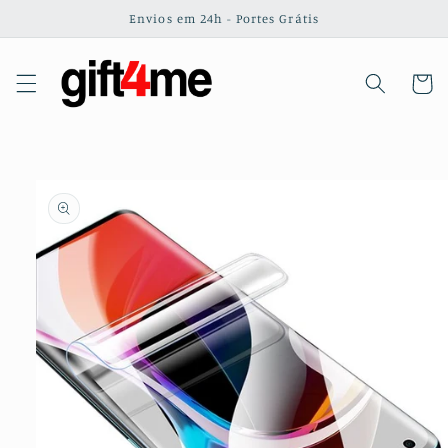
Saltar
Envios em 24h - Portes Grátis
para o
conteúdo
Carrinh
Saltar para
a
informação
do produto