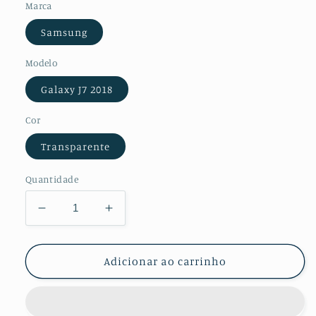
Marca
Samsung
Modelo
Galaxy J7 2018
Cor
Transparente
Quantidade
Diminuir
Aumentar
a
a
quantidade
quantidade
de
de
Adicionar ao carrinho
Kit
Kit
Película
Película
Protectora
Protectora