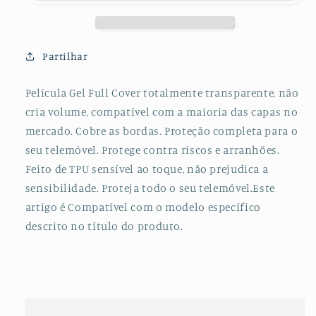
de
de
Hydrogel
Hydrogel
Frente
Frente
e
e
Partilhar
Verso
Verso
para
para
Película Gel Full Cover totalmente transparente, não
Samsung
Samsung
cria volume, compatível com a maioria das capas no
Galaxy
Galaxy
J7
J7
mercado. Cobre as bordas. Proteção completa para o
2018
2018
seu telemóvel. Protege contra riscos e arranhões.
Feito de TPU sensível ao toque, não prejudica a
sensibilidade. Proteja todo o seu telemóvel.Este
artigo é Compatível com o modelo específico
descrito no título do produto.