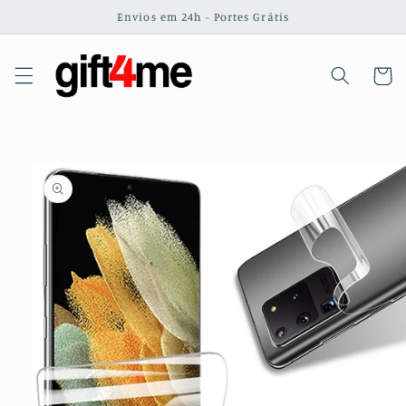
Saltar
Envios em 24h - Portes Grátis
para o
conteúdo
Carrinh
Saltar para
a
informação
do produto