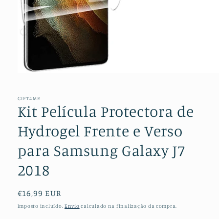
Abrir
conteúdo
multimédia
1
GIFT4ME
em
Kit Película Protectora de
modal
Hydrogel Frente e Verso
para Samsung Galaxy J7
2018
Preço
€16,99 EUR
normal
Imposto incluído.
Envio
calculado na finalização da compra.