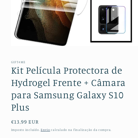
Abrir
conteúdo
multimédia
1
GIFT4ME
em
Kit Película Protectora de
modal
Hydrogel Frente + Câmara
para Samsung Galaxy S10
Plus
Preço
€13,99 EUR
normal
Imposto incluído.
Envio
calculado na finalização da compra.