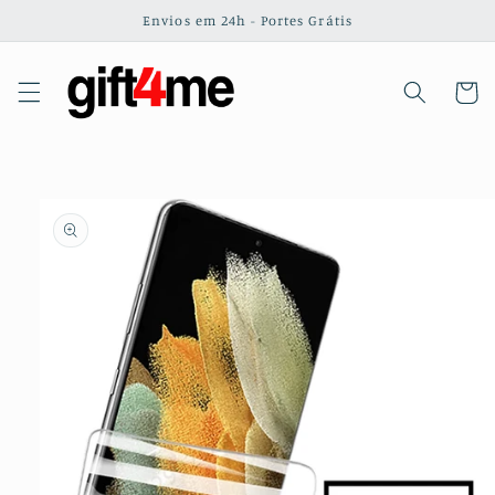
Saltar
Envios em 24h - Portes Grátis
para o
conteúdo
Carrinh
Saltar para
a
informação
do produto