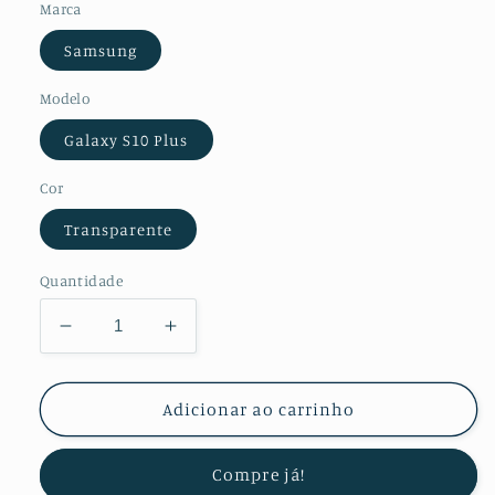
Marca
Samsung
Modelo
Galaxy S10 Plus
Cor
Transparente
Quantidade
Diminuir
Aumentar
a
a
quantidade
quantidade
de
de
Adicionar ao carrinho
Kit
Kit
Película
Película
Compre já!
Protectora
Protectora