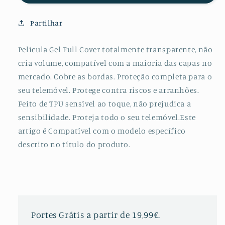
de
de
Hydrogel
Hydrogel
Partilhar
Frente
Frente
+
+
Câmara
Câmara
Película Gel Full Cover totalmente transparente, não
para
para
cria volume, compatível com a maioria das capas no
Samsung
Samsung
mercado. Cobre as bordas. Proteção completa para o
Galaxy
Galaxy
seu telemóvel. Protege contra riscos e arranhões.
S10
S10
Feito de TPU sensível ao toque, não prejudica a
Plus
Plus
sensibilidade. Proteja todo o seu telemóvel.Este
artigo é Compatível com o modelo específico
descrito no título do produto.
Portes Grátis a partir de 19,99€.