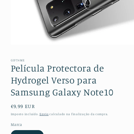
Abrir
conteúdo
multimédia
1
GIFT4ME
em
Película Protectora de
modal
Hydrogel Verso para
Samsung Galaxy Note10
Preço
€9,99 EUR
normal
Imposto incluído.
Envio
calculado na finalização da compra.
Marca