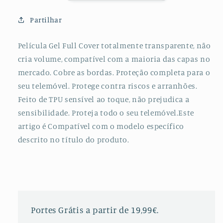
para
para
Samsung
Samsung
Partilhar
Galaxy
Galaxy
Note10
Note10
Película Gel Full Cover totalmente transparente, não
cria volume, compatível com a maioria das capas no
mercado. Cobre as bordas. Proteção completa para o
seu telemóvel. Protege contra riscos e arranhões.
Feito de TPU sensível ao toque, não prejudica a
sensibilidade. Proteja todo o seu telemóvel.Este
artigo é Compatível com o modelo específico
descrito no título do produto.
Portes Grátis a partir de 19,99€.