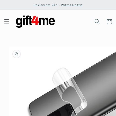
Saltar
Envios em 24h - Portes Grátis
para o
conteúdo
Carrinh
Saltar para
a
informação
do produto