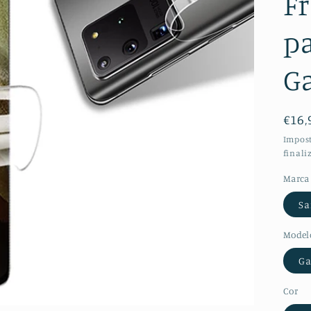
Fr
p
Ga
Pre
€16,
nor
Impost
finali
Marca
S
Model
Ga
Cor