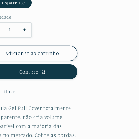
ansparente
idade
minuir
Aumentar
a
uantidade
quantidade
e
de
Adicionar ao carrinho
t
Kit
lícula
Película
Compre já!
otectora
Protectora
e
de
ydrogel
Hydrogel
rtilhar
rente
Frente
e
erso
Verso
ula Gel Full Cover totalmente
ara
para
sparente, não cria volume,
amsung
Samsung
atível com a maioria das
alaxy
Galaxy
90
A90
s no mercado. Cobre as bordas.