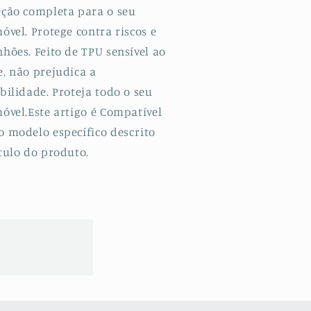
G
5G
eção completa para o seu
óvel. Protege contra riscos e
hões. Feito de TPU sensível ao
e, não prejudica a
bilidade. Proteja todo o seu
óvel.Este artigo é Compatível
o modelo específico descrito
tulo do produto.