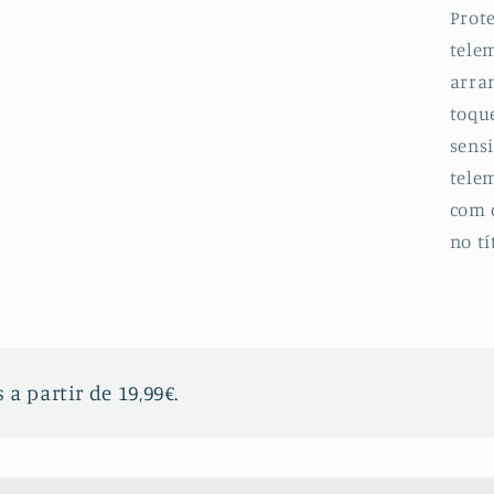
5
Prot
telem
arran
toqu
sensi
telem
com 
no tí
 a partir de 19,99€.