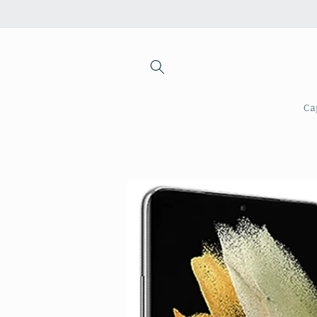
Saltar
para o
conteúdo
Ca
Saltar para
a
informação
do produto