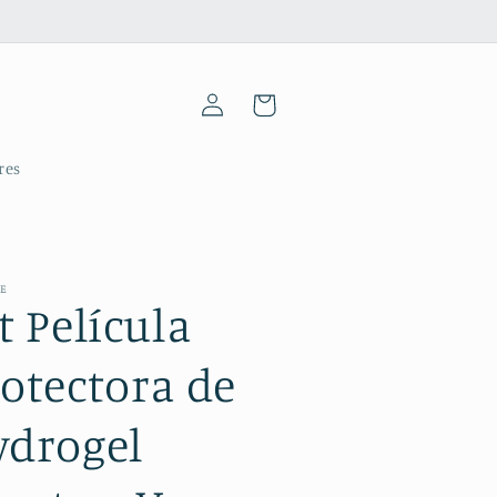
Iniciar
Carrinho
sessão
res
ME
t Película
otectora de
ydrogel