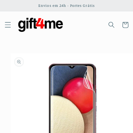
Saltar
Envios em 24h - Portes Grátis
para o
conteúdo
Carrinh
Saltar para
a
informação
do produto