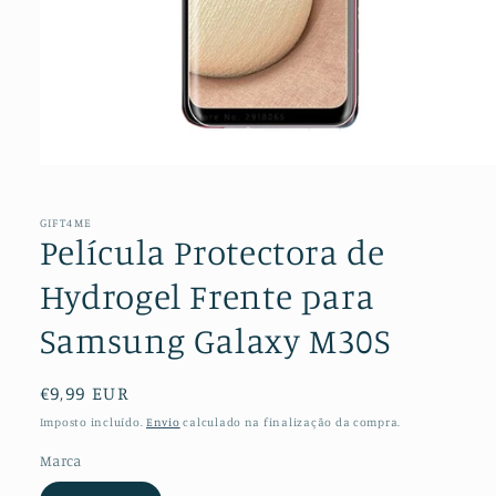
Abrir
conteúdo
multimédia
1
GIFT4ME
em
Película Protectora de
modal
Hydrogel Frente para
Samsung Galaxy M30S
Preço
€9,99 EUR
normal
Imposto incluído.
Envio
calculado na finalização da compra.
Marca