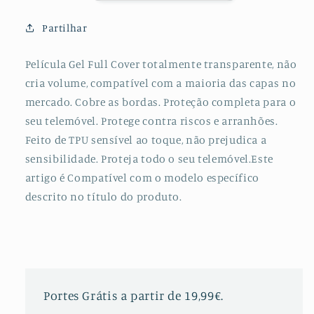
para
para
Samsung
Samsung
Partilhar
Galaxy
Galaxy
M30S
M30S
Película Gel Full Cover totalmente transparente, não
cria volume, compatível com a maioria das capas no
mercado. Cobre as bordas. Proteção completa para o
seu telemóvel. Protege contra riscos e arranhões.
Feito de TPU sensível ao toque, não prejudica a
sensibilidade. Proteja todo o seu telemóvel.Este
artigo é Compatível com o modelo específico
descrito no título do produto.
Portes Grátis a partir de 19,99€.