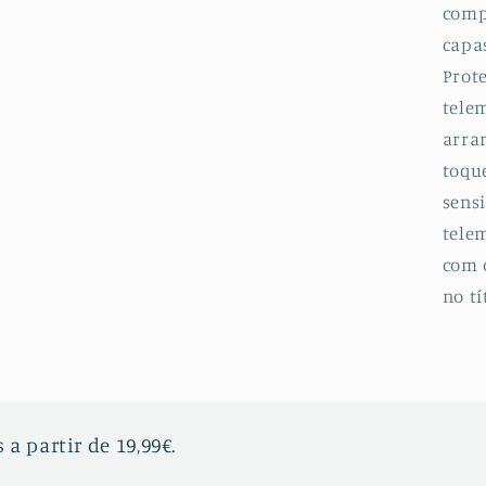
comp
G
S
capa
P
Prot
5
telem
arran
toqu
sensi
telem
com 
no tí
 a partir de 19,99€.