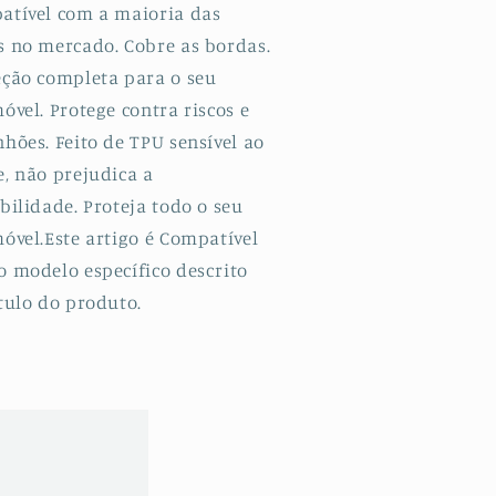
atível com a maioria das
alaxy
Galaxy
20
S20
s no mercado. Cobre as bordas.
lus
Plus
eção completa para o seu
G
5G
óvel. Protege contra riscos e
hões. Feito de TPU sensível ao
e, não prejudica a
bilidade. Proteja todo o seu
óvel.Este artigo é Compatível
o modelo específico descrito
tulo do produto.