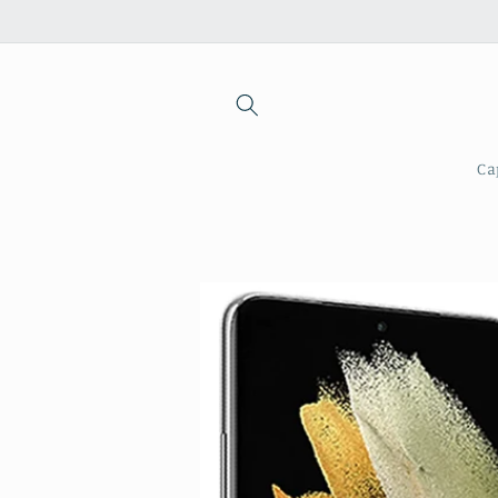
Saltar
para o
conteúdo
Ca
Saltar para
a
informação
do produto