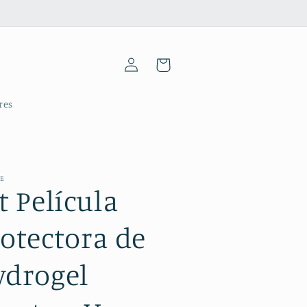
Iniciar
Carrinho
sessão
res
ME
t Película
otectora de
ydrogel