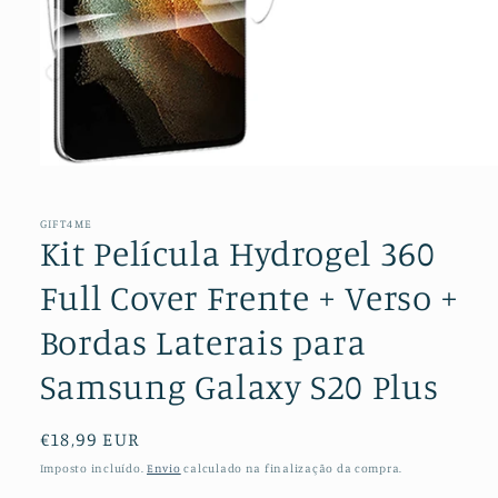
Abrir
conteúdo
multimédia
1
GIFT4ME
em
Kit Película Hydrogel 360
modal
Full Cover Frente + Verso +
Bordas Laterais para
Samsung Galaxy S20 Plus
Preço
€18,99 EUR
normal
Imposto incluído.
Envio
calculado na finalização da compra.