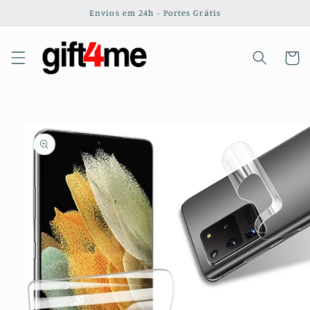
Saltar
Envios em 24h - Portes Grátis
para o
conteúdo
Carrinh
Saltar para
a
informação
do produto