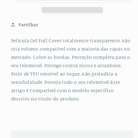
360
360
Full
Full
Cover
Cover
Frente
Frente
Partilhar
+
+
Verso
Verso
Película Gel Full Cover totalmente transparente, não
+
+
cria volume, compatível com a maioria das capas no
Bordas
Bordas
Laterais
Laterais
mercado. Cobre as bordas. Proteção completa para o
para
para
seu telemóvel. Protege contra riscos e arranhões.
Samsung
Samsung
Feito de TPU sensível ao toque, não prejudica a
Galaxy
Galaxy
sensibilidade. Proteja todo o seu telemóvel.Este
S20
S20
artigo é Compatível com o modelo específico
Plus
Plus
descrito no título do produto.