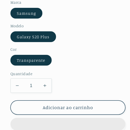
Marca
Samsung
Modelo
Galaxy S20 Plus
Cor
Transparente
Quantidade
Diminuir
Aumentar
a
a
quantidade
quantidade
de
de
Adicionar ao carrinho
Kit
Kit
Película
Película
Hydrogel
Hydrogel