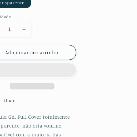
ansparente
idade
minuir
Aumentar
a
uantidade
quantidade
e
de
Adicionar ao carrinho
t
Kit
lícula
Película
otectora
Protectora
e
de
ydrogel
Hydrogel
rente
Frente
e
rtilhar
erso
Verso
ara
para
ula Gel Full Cover totalmente
amsung
Samsung
sparente, não cria volume,
alaxy
Galaxy
51
A51
atível com a maioria das