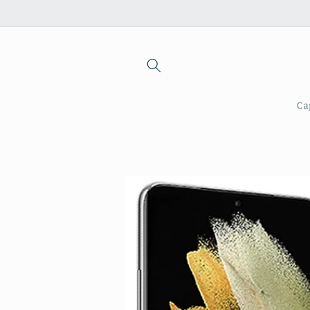
Saltar
para o
conteúdo
Ca
Saltar para
a
informação
do produto