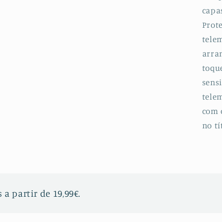
5
capa
Prot
telem
arran
toqu
sensi
telem
com 
no tí
 a partir de 19,99€.