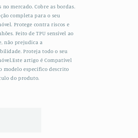
G
5G
s no mercado. Cobre as bordas.
eção completa para o seu
óvel. Protege contra riscos e
hões. Feito de TPU sensível ao
e, não prejudica a
bilidade. Proteja todo o seu
óvel.Este artigo é Compatível
o modelo específico descrito
tulo do produto.