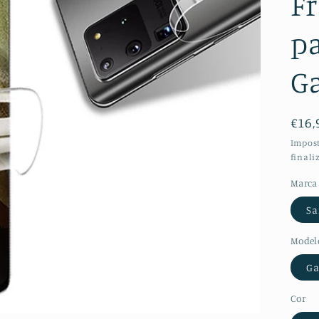
Fr
p
Ga
Pre
€16,
nor
Impost
finali
Marca
S
Model
Ga
Cor