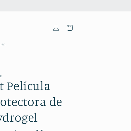
Iniciar
Carrinho
sessão
res
ME
t Película
otectora de
ydrogel