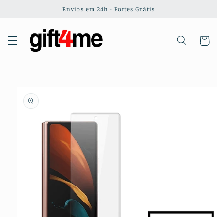
Saltar
Envios em 24h - Portes Grátis
para o
conteúdo
Carrinh
Saltar para
a
informação
do produto