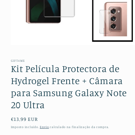
Abrir
conteúdo
multimédia
1
GIFT4ME
em
Kit Película Protectora de
modal
Hydrogel Frente + Câmara
para Samsung Galaxy Note
20 Ultra
Preço
€13,99 EUR
normal
Imposto incluído.
Envio
calculado na finalização da compra.