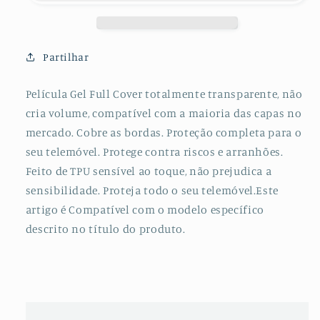
de
de
Hydrogel
Hydrogel
Frente
Frente
+
+
Partilhar
Câmara
Câmara
para
para
Película Gel Full Cover totalmente transparente, não
Samsung
Samsung
cria volume, compatível com a maioria das capas no
Galaxy
Galaxy
Note
Note
mercado. Cobre as bordas. Proteção completa para o
20
20
seu telemóvel. Protege contra riscos e arranhões.
Ultra
Ultra
Feito de TPU sensível ao toque, não prejudica a
sensibilidade. Proteja todo o seu telemóvel.Este
artigo é Compatível com o modelo específico
descrito no título do produto.