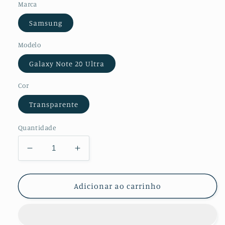
Marca
Samsung
Modelo
Galaxy Note 20 Ultra
Cor
Transparente
Quantidade
Diminuir
Aumentar
a
a
quantidade
quantidade
de
de
Adicionar ao carrinho
Kit
Kit
Película
Película
Protectora
Protectora