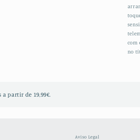
arran
toqu
sensi
telem
com 
no tí
 a partir de 19,99€.
Aviso Legal