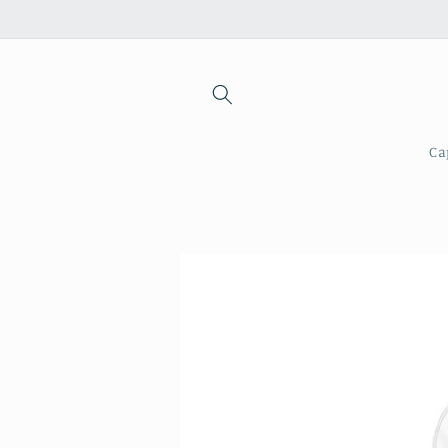
Saltar
para o
conteúdo
Ca
Saltar para
a
informação
do produto