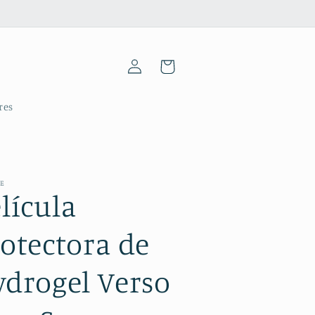
Iniciar
Carrinho
sessão
res
ME
lícula
otectora de
ydrogel Verso