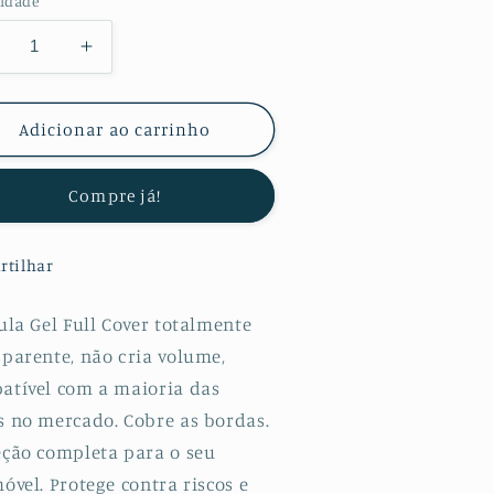
idade
minuir
Aumentar
a
uantidade
quantidade
e
de
Adicionar ao carrinho
lícula
Película
otectora
Protectora
Compre já!
e
de
ydrogel
Hydrogel
erso
Verso
rtilhar
ara
para
amsung
Samsung
alaxy
Galaxy
ula Gel Full Cover totalmente
21S
M21S
sparente, não cria volume,
atível com a maioria das
s no mercado. Cobre as bordas.
eção completa para o seu
óvel. Protege contra riscos e