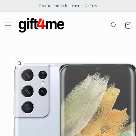
Saltar
Envios em 24h - Portes Grátis
para o
conteúdo
Carrinh
Saltar para
a
informação
do produto