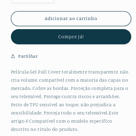
a
a
quantidade
quantidade
de
de
Adicionar ao carrinho
Kit
Kit
Película
Película
Compre já!
Protectora
Protectora
de
de
Hydrogel
Hydrogel
Partilhar
Frente
Frente
e
e
Verso
Verso
Película Gel Full Cover totalmente transparente, não
para
para
cria volume, compatível com a maioria das capas no
Samsung
Samsung
mercado. Cobre as bordas. Proteção completa para o
Galaxy
Galaxy
seu telemóvel. Protege contra riscos e arranhões.
S21
S21
Feito de TPU sensível ao toque, não prejudica a
ultra
ultra
sensibilidade. Proteja todo o seu telemóvel.Este
artigo é Compatível com o modelo específico
descrito no título do produto.