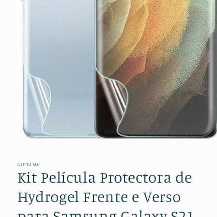
Abrir
conteúdo
multimédia
1
GIFT4ME
em
Kit Película Protectora de
modal
Hydrogel Frente e Verso
para Samsung Galaxy S21