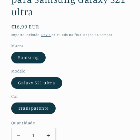
ultra
Preço
€16,99 EUR
normal
Imposto incluído.
Envio
calculado na finalização da compra.
Marca
Samsung
Modelo
Galaxy S21 ultra
Cor
Transparente
Quantidade
Diminuir
Aumentar