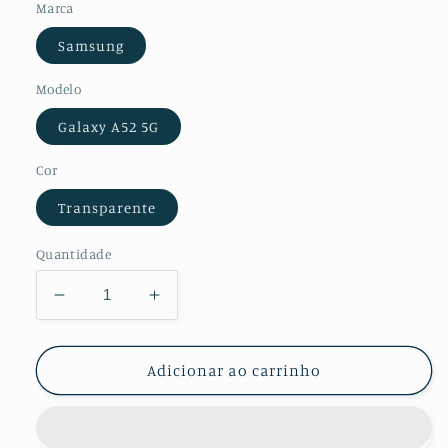
Marca
Samsung
Modelo
Galaxy A52 5G
Cor
Transparente
Quantidade
Diminuir
Aumentar
a
a
quantidade
quantidade
de
de
Adicionar ao carrinho
Kit
Kit
Película
Película
Protectora
Protectora