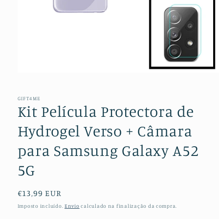
Abrir
conteúdo
multimédia
1
GIFT4ME
em
Kit Película Protectora de
modal
Hydrogel Verso + Câmara
para Samsung Galaxy A52
5G
Preço
€13,99 EUR
normal
Imposto incluído.
Envio
calculado na finalização da compra.