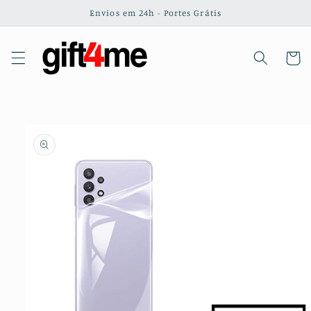
Saltar
Envios em 24h - Portes Grátis
para o
conteúdo
Carrinh
Saltar para
a
informação
do produto