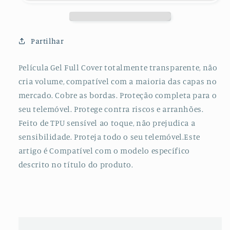
de
de
Hydrogel
Hydrogel
Verso
Verso
+
+
Partilhar
Câmara
Câmara
para
para
Película Gel Full Cover totalmente transparente, não
Samsung
Samsung
cria volume, compatível com a maioria das capas no
Galaxy
Galaxy
A52
A52
mercado. Cobre as bordas. Proteção completa para o
5G
5G
seu telemóvel. Protege contra riscos e arranhões.
Feito de TPU sensível ao toque, não prejudica a
sensibilidade. Proteja todo o seu telemóvel.Este
artigo é Compatível com o modelo específico
descrito no título do produto.