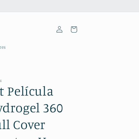
Iniciar
Carrinho
sessão
res
ME
t Película
ydrogel 360
ll Cover