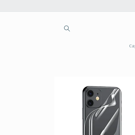
Saltar
para o
conteúdo
Ca
Saltar para
a
informação
do produto