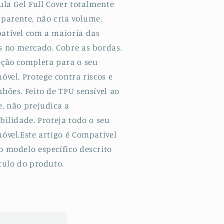
+
ula Gel Full Cover totalmente
erso
Verso
sparente, não cria volume,
+
atível com a maioria das
ordas
Bordas
terais
Laterais
s no mercado. Cobre as bordas.
+
eção completa para o seu
âmara
Câmara
óvel. Protege contra riscos e
ara
para
hões. Feito de TPU sensível ao
pple
Apple
Phone
iPhone
e, não prejudica a
8
bilidade. Proteja todo o seu
óvel.Este artigo é Compatível
o modelo específico descrito
tulo do produto.