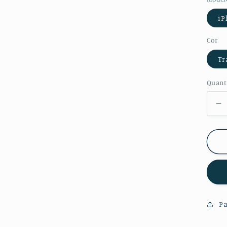
iP
Cor
Tr
Quant
Di
a
q
d
Ki
Pe
H
3
Fu
Pa
C
F