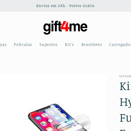
Envios em 24h - Portes Grátis
pas
Películas
Suportes
Kit´s
Braceletes
Carregado
GIFT4
Ki
H
Fu