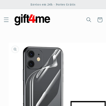
Saltar
Envios em 24h - Portes Grátis
para o
conteúdo
Carrinh
Saltar para
a
informação
do produto