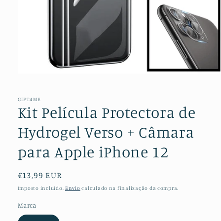
Abrir
conteúdo
multimédia
1
GIFT4ME
em
Kit Película Protectora de
modal
Hydrogel Verso + Câmara
para Apple iPhone 12
Preço
€13,99 EUR
normal
Imposto incluído.
Envio
calculado na finalização da compra.
Marca