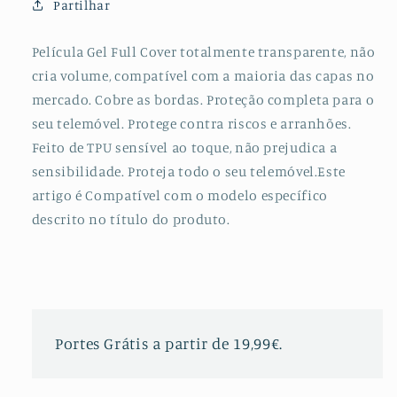
Partilhar
Verso
Verso
+
+
Câmara
Câmara
Película Gel Full Cover totalmente transparente, não
para
para
cria volume, compatível com a maioria das capas no
Apple
Apple
mercado. Cobre as bordas. Proteção completa para o
iPhone
iPhone
seu telemóvel. Protege contra riscos e arranhões.
12
12
Feito de TPU sensível ao toque, não prejudica a
sensibilidade. Proteja todo o seu telemóvel.Este
artigo é Compatível com o modelo específico
descrito no título do produto.
Portes Grátis a partir de 19,99€.