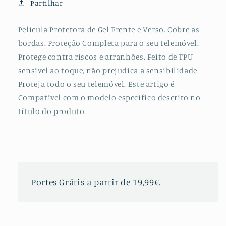
Partilhar
Frente
Frente
e
e
Verso
Verso
Película Protetora de Gel Frente e Verso. Cobre as
para
para
bordas. Proteção Completa para o seu telemóvel.
Huawei
Huawei
Protege contra riscos e arranhões. Feito de TPU
Honor
Honor
sensível ao toque, não prejudica a sensibilidade.
V20
V20
Proteja todo o seu telemóvel. Este artigo é
Compatível com o modelo específico descrito no
título do produto.
Portes Grátis a partir de 19,99€.