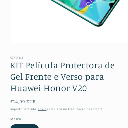
Abrir
conteúdo
multimédia
1
GIFT4ME
em
KIT Película Protectora de
modal
Gel Frente e Verso para
Huawei Honor V20
Preço
€14,99 EUR
normal
Imposto incluído.
Envio
calculado na finalização da compra.
Marca