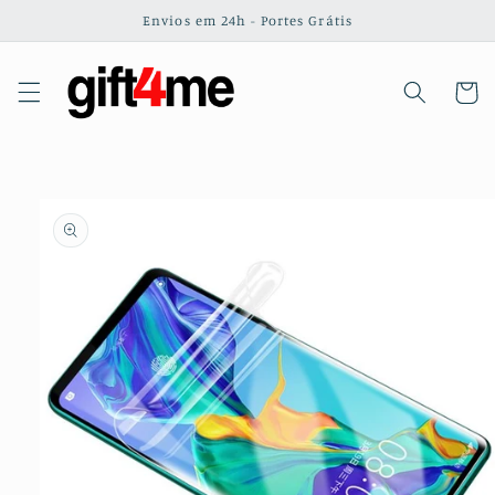
Saltar
Envios em 24h - Portes Grátis
para o
conteúdo
Carrinh
Saltar para
a
informação
do produto