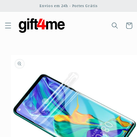
Saltar
Envios em 24h - Portes Grátis
para o
conteúdo
Carrinh
Saltar para
a
informação
do produto