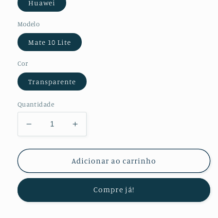
Huawei
Modelo
Mate 10 Lite
Cor
Transparente
Quantidade
Diminuir
Aumentar
a
a
quantidade
quantidade
de
de
Adicionar ao carrinho
KIT
KIT
Película
Película
Compre já!
Protectora
Protectora
de
de
Gel
Gel