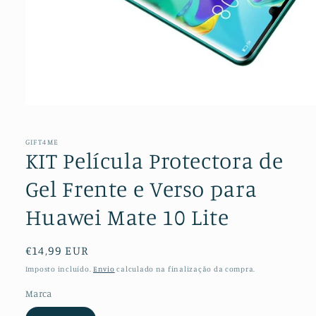
Abrir
conteúdo
multimédia
1
GIFT4ME
em
KIT Película Protectora de
modal
Gel Frente e Verso para
Huawei Mate 10 Lite
Preço
€14,99 EUR
normal
Imposto incluído.
Envio
calculado na finalização da compra.
Marca