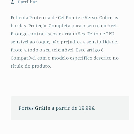
Partilhar
Frente
Frente
e
e
Verso
Verso
Película Protetora de Gel Frente e Verso. Cobre as
para
para
bordas. Proteção Completa para o seu telemóvel.
Huawei
Huawei
Protege contra riscos e arranhões. Feito de TPU
Mate
Mate
sensível ao toque, não prejudica a sensibilidade.
10
10
Proteja todo o seu telemóvel. Este artigo é
Lite
Lite
Compatível com o modelo específico descrito no
título do produto.
Portes Grátis a partir de 19,99€.