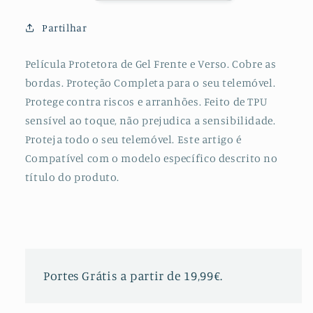
Frente
Frente
e
e
Partilhar
Verso
Verso
para
para
Película Protetora de Gel Frente e Verso. Cobre as
Huawei
Huawei
bordas. Proteção Completa para o seu telemóvel.
P10
P10
Plus
Plus
Protege contra riscos e arranhões. Feito de TPU
sensível ao toque, não prejudica a sensibilidade.
Proteja todo o seu telemóvel. Este artigo é
Compatível com o modelo específico descrito no
título do produto.
Portes Grátis a partir de 19,99€.