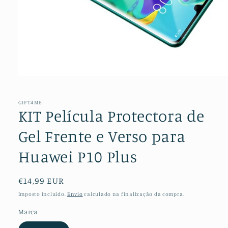
Abrir
conteúdo
multimédia
1
GIFT4ME
em
KIT Película Protectora de
modal
Gel Frente e Verso para
Huawei P10 Plus
Preço
€14,99 EUR
normal
Imposto incluído.
Envio
calculado na finalização da compra.
Marca