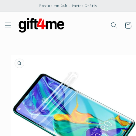
Saltar
Envios em 24h - Portes Grátis
para o
conteúdo
Carrinh
Saltar para
a
informação
do produto