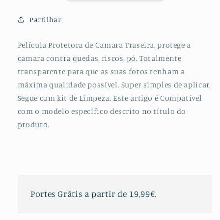
para
para
Oppo
Oppo
Partilhar
Reno5
Reno5
Pro+
Pro+
Película Protetora de Camara Traseira, protege a
5G
5G
camara contra quedas, riscos, pó. Totalmente
transparente para que as suas fotos tenham a
máxima qualidade possível. Super simples de aplicar.
Segue com kit de Limpeza. Este artigo é Compatível
com o modelo específico descrito no título do
produto.
Portes Grátis a partir de 19,99€.