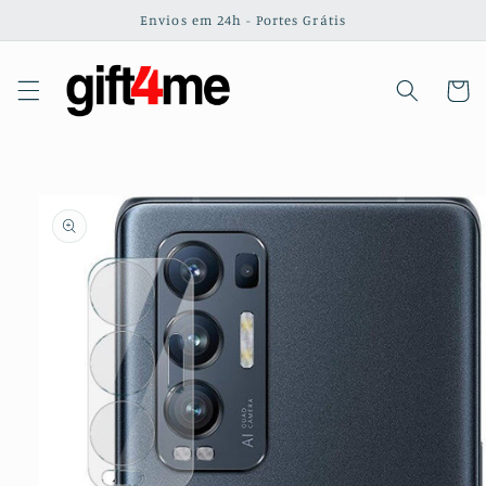
Saltar
Envios em 24h - Portes Grátis
para o
conteúdo
Carrinh
Saltar para
a
informação
do produto