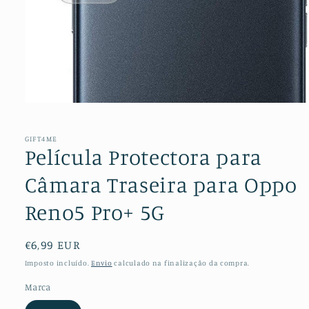
Abrir
conteúdo
multimédia
1
GIFT4ME
em
Película Protectora para
modal
Câmara Traseira para Oppo
Reno5 Pro+ 5G
Preço
€6,99 EUR
normal
Imposto incluído.
Envio
calculado na finalização da compra.
Marca