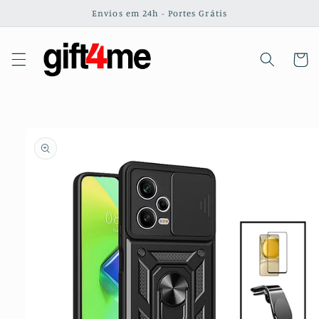
Saltar
Envios em 24h - Portes Grátis
para o
conteúdo
Carrinh
Saltar para
a
informação
do produto