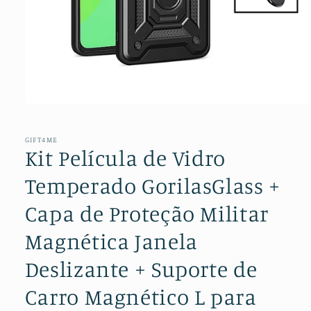
Abrir
conteúdo
multimédia
1
GIFT4ME
em
Kit Película de Vidro
modal
Temperado GorilasGlass +
Capa de Proteção Militar
Magnética Janela
Deslizante + Suporte de
Carro Magnético L para