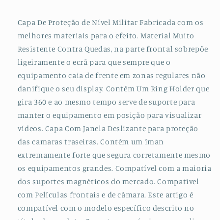
Capa
Capa
de
de
Capa De Proteção de Nível Militar Fabricada com os
Proteção
Proteção
melhores materiais para o efeito. Material Muito
Militar
Militar
Magnética
Magnética
Resistente Contra Quedas, na parte frontal sobrepõe
Janela
Janela
ligeiramente o ecrã para que sempre que o
Deslizante
Deslizante
equipamento caia de frente em zonas regulares não
+
+
danifique o seu display. Contém Um Ring Holder que
Suporte
Suporte
gira 360 e ao mesmo tempo serve de suporte para
de
de
Carro
Carro
manter o equipamento em posição para visualizar
Magnético
Magnético
vídeos. Capa Com Janela Deslizante para proteção
L
L
das camaras traseiras. Contém um íman
para
para
extremamente forte que segura corretamente mesmo
Xiaomi
Xiaomi
Redmi
Redmi
os equipamentos grandes. Compatível com a maioria
Note
Note
dos suportes magnéticos do mercado. Compatível
12
12
com Películas frontais e de câmara. Este artigo é
Pro
Pro
compatível com o modelo específico descrito no
-
-